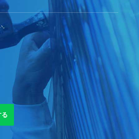
い。
する