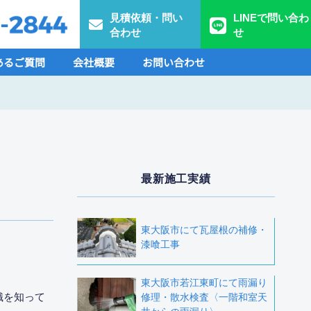
見積依頼・問い
LINEで問い合わ
合わせ
せ
あるご質問
会社概要
お問い合わせ
最新施工実績
東大阪市にて瓦屋根の補修・
漆喰工事
東大阪市若江東町にて雨漏り
識を知って
修理・散水検査〈一階和室天