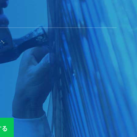
い。
する