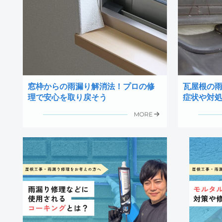
窓枠からの雨漏り解消法！プロの修
瓦屋根の
理で安心を取り戻そう
症状や対
MORE