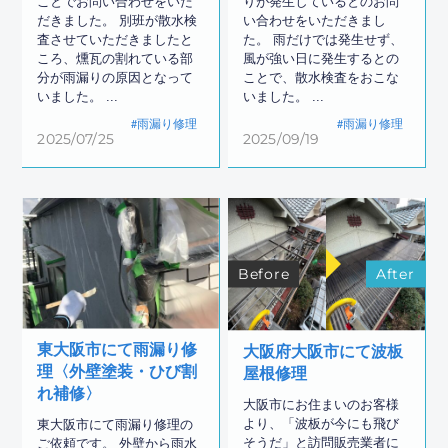
ことでお問い合わせをいた
りが発生しているとのお問
だきました。 別班が散水検
い合わせをいただきまし
査させていただきましたと
た。 雨だけでは発生せず、
ころ、燻瓦の割れている部
風が強い日に発生するとの
分が雨漏りの原因となって
ことで、散水検査をおこな
いました。 ...
いました。 ...
雨漏り修理
雨漏り修理
2025/07/25
2025/09/19
Before
After
東大阪市にて雨漏り修
大阪府大阪市にて波板
理〈外壁塗装・ひび割
屋根修理
れ補修〉
大阪市にお住まいのお客様
より、「波板が今にも飛び
東大阪市にて雨漏り修理の
そうだ」と訪問販売業者に
ご依頼です。 外壁から雨水