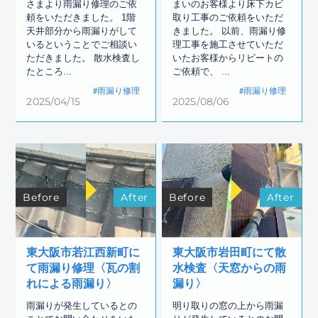
さまより雨漏り修理のご依
まいのお客様より床下カビ
頼をいただきました。 1階
取り工事のご依頼をいただ
天井部分から雨漏りがして
きました。 以前、雨漏り修
いるということでご相談い
理工事を施工させていただ
ただきました。 散水検査し
いたお客様からリピートの
たところ...
ご依頼で、 ...
雨漏り修理
雨漏り修理
2025/04/15
2025/08/06
Before
After
Before
After
東大阪市若江西新町に
東大阪市岩田町にて散
て雨漏り修理〈瓦の割
水検査〈天窓からの雨
れによる雨漏り〉
漏り〉
雨漏りが発生しているとの
明り取りの窓の上から雨漏