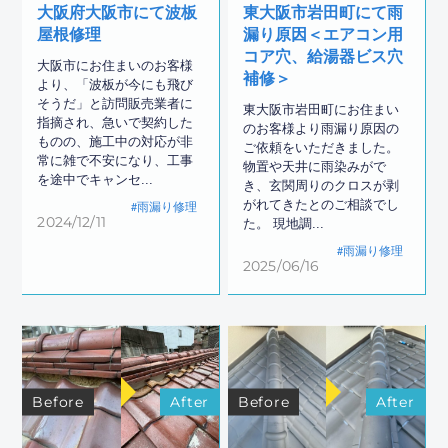
大阪府大阪市にて波板
東大阪市岩田町にて雨
屋根修理
漏り原因＜エアコン用
コア穴、給湯器ビス穴
大阪市にお住まいのお客様
補修＞
より、「波板が今にも飛び
そうだ」と訪問販売業者に
東大阪市岩田町にお住まい
指摘され、急いで契約した
のお客様より雨漏り原因の
ものの、施工中の対応が非
ご依頼をいただきました。
常に雑で不安になり、工事
物置や天井に雨染みがで
を途中でキャンセ...
き、玄関周りのクロスが剥
がれてきたとのご相談でし
雨漏り修理
2024/12/11
た。 現地調...
雨漏り修理
2025/06/16
Before
After
Before
After