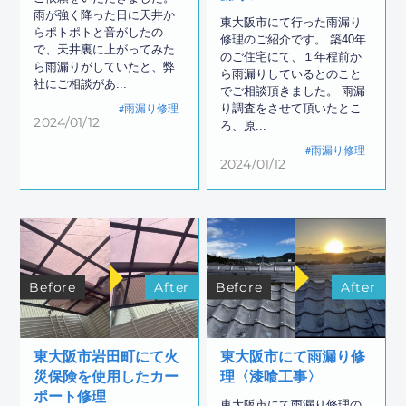
雨が強く降った日に天井か
東大阪市にて行った雨漏り
らポトポトと音がしたの
修理のご紹介です。 築40年
で、天井裏に上がってみた
のご住宅にて、１年程前か
ら雨漏りがしていたと、弊
ら雨漏りしているとのこと
社にご相談があ...
でご相談頂きました。 雨漏
り調査をさせて頂いたとこ
雨漏り修理
2024/01/12
ろ、原...
雨漏り修理
2024/01/12
Before
After
Before
After
東大阪市岩田町にて火
東大阪市にて雨漏り修
災保険を使用したカー
理〈漆喰工事〉
ポート修理
東大阪市にて雨漏り修理の