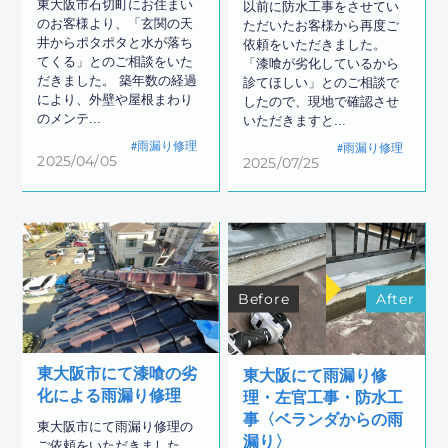
東大阪市石切町にお住まい
以前に防水工事をさせてい
のお客様より、「玄関の天
ただいたお客様から再度ご
井からポタポタと水が落ち
依頼をいただきました。
てくる」とのご相談をいた
「漆喰が劣化しているから
だきました。 築年数の経過
診てほしい」とのご相談で
により、外壁や屋根まわり
したので、現地で確認させ
のメンテ...
いただきますと...
雨漏り修理
雨漏り修理
2025/04/05
2025/07/25
Before
After
東大阪市にて漆喰の劣
東大阪にて雨漏り修
化による雨漏り修理
理・左官工事・防水工
事〈ベランダからの雨
東大阪市にて雨漏り修理の
漏り〉
ご依頼をいただきました。