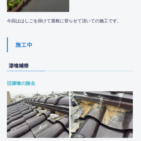
今回ははしごを掛けて屋根に登らせて頂いての施工です。
施工中
漆喰補修
旧漆喰の除去